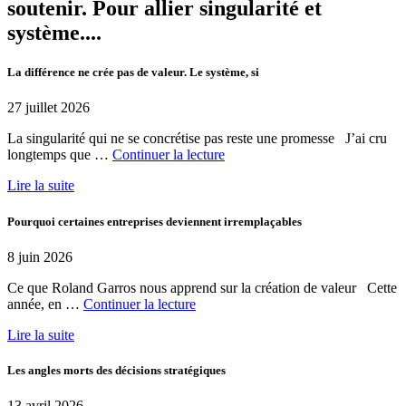
soutenir. Pour allier singularité et
système....
La différence ne crée pas de valeur. Le système, si
27 juillet 2026
La singularité qui ne se concrétise pas reste une promesse J’ai cru
de
longtemps que …
Continuer la lecture
« La
Lire la suite
différence
ne
crée
Pourquoi certaines entreprises deviennent irremplaçables
pas
de
8 juin 2026
valeur.
Le
Ce que Roland Garros nous apprend sur la création de valeur Cette
système,
de
année, en …
Continuer la lecture
si »
« Pourquoi
Lire la suite
certaines
entreprises
deviennent
Les angles morts des décisions stratégiques
irremplaçables »
13 avril 2026