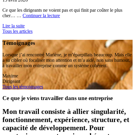
Ce que les dirigeants ne voient pas et qui finit par coûter le plus
de
cher… …
Continuer la lecture
« Les
Lire la suite
angles
Tous les articles
morts
des
Témoignages
décisions
stratégiques »
Lorsque j’ai rencontré Marlène, je m’éparpillais beaucoup. Mais elle
a su cibler où focaliser mon attention et m’a aidé, non sans humour,
à travailler mon entreprise comme un système cohérent.
Maxime
Dirigeant
Tous les témoignages
Ce que je viens travailler dans une entreprise
Mon travail consiste à allier singularité,
fonctionnement, expérience, structure, et
capacité de développement. Pour