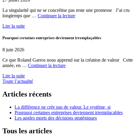
La singularité qui ne se concrétise pas reste une promesse J’ai cru
de
longtemps que …
Continuer la lecture
« La
Lire la suite
différence
ne
crée
Pourquoi certaines entreprises deviennent irremplaçables
pas
de
8 juin 2026
valeur.
Le
Ce que Roland Garros nous apprend sur la création de valeur Cette
système,
de
année, en …
Continuer la lecture
si »
« Pourquoi
Lire la suite
certaines
Toute l’actualité
entreprises
deviennent
irremplaçables »
Articles récents
La différence ne crée pas de valeur. Le système, si
Pourquoi certaines entreprises deviennent irremplaçables
Les angles morts des décisions stratégiques
Tous les articles